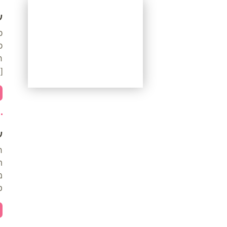
ע
כ
כ
ח
]
עבודות אחרונות
ע
ח
ת
מ
פ