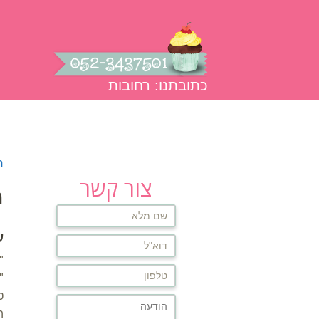
כתובתנו: רחובות
עמוד הבית
אודות
גלרית תמו
ר
צור קשר
מ
ע
"
"
ט
ה