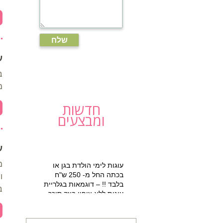
ע
ב
מ
חדשות
ומבצעים
ע
עוגות לימי הולדת בגן או
מ
בכתה החל מ- 250 ש"ח
ו
בלבד !! – דוגמאות בגלריית
ב
עוגות ללא ציפוי בצק סוכר
למזמינים הפעלת יום הולדת
מתוקה 15% הנחה על עוגת