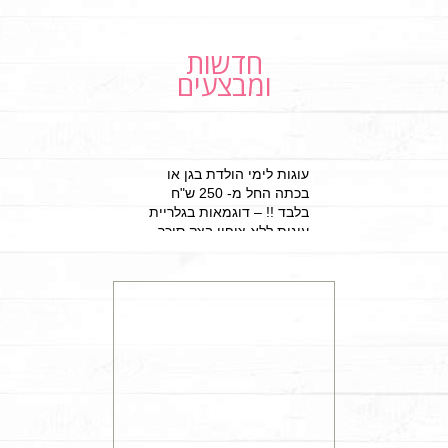
חדשות
ומבצעים
עוגות לימי הולדת בגן או
בכתה החל מ- 250 ש"ח
בלבד !! – דוגמאות בגלריית
עוגות ללא ציפוי בצק סוכר
למזמינים הפעלת יום הולדת
מתוקה 15% הנחה על עוגת
יום הולדת מעוצבת !!!