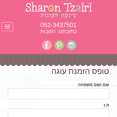
052-3437501
תפרי
כתובתנו: רחובות
טופס הזמנת עוגה
שם ושם משפחה
ת.ז