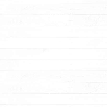
מתכונים
והדרכות
סדנאות
בצק סוכר
הפעלות
לימי-הולדת