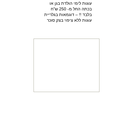
עוגות לימי הולדת בגן או
בכתה החל מ- 250 ש"ח
בלבד !! – דוגמאות בגלריית
עוגות ללא ציפוי בצק סוכר
למזמינים הפעלת יום הולדת
מתוקה 15% הנחה על עוגת
יום הולדת מעוצבת !!!
מתכונים
והדרכות