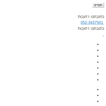
תפריט
כתובתנו: רחובות
052-3437501
כתובתנו: רחובות
עמוד הבית
אודות
גלרית תמונות
הפעלות לימי הולדת
לקוחות ממליצים
מאמרים
צור קשר
עמוד הבית
אודות
גלרית תמונות