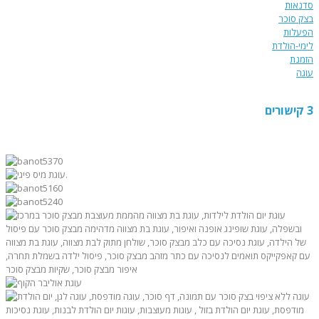
סדנאות
בצק סוכר
הפעלות
לימי-הולדת
הזמנת
עוגה
3 קישורים