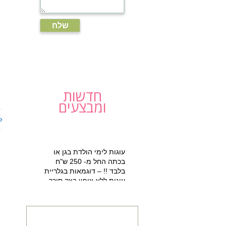
חדשות
ומבצעים
«
עוגות לימי הולדת בגן או
בכתה החל מ- 250 ש"ח
בלבד !! – דוגמאות בגלריית
עוגות ללא ציפוי בצק סוכר
למזמינים הפעלת יום הולדת
מתוקה 15% הנחה על עוגת
יום הולדת מעוצבת !!!