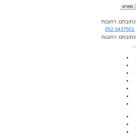
תפריט
כתובתנו: רחובות
052-3437501
כתובתנו: רחובות
עמוד הבית
אודות
גלרית תמונות
הפעלות לימי הולדת
לקוחות ממליצים
מאמרים
צור קשר
עמוד הבית
אודות
גלרית תמונות