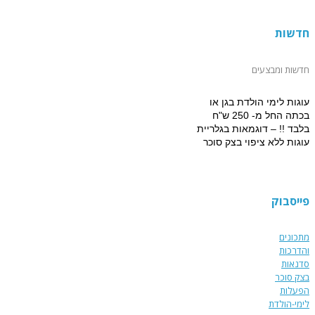
חדשות
חדשות ומבצעים
עוגות לימי הולדת בגן או
בכתה החל מ- 250 ש"ח
בלבד !! – דוגמאות בגלריית
עוגות ללא ציפוי בצק סוכר
למזמינים הפעלת יום הולדת
מתוקה 15% הנחה על עוגת
יום הולדת מעוצבת !!!
פייסבוק
מתכונים
והדרכות
סדנאות
בצק סוכר
הפעלות
לימי-הולדת