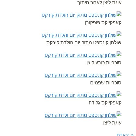
עוגת ליצן לאחר חיתוך
קאפקייקס פופקורן
שולחן קונספט מתוק יום הולדת קירקס
סוכריות כובע ליצן
סוכריות שפמים
קאפקייקס גלידה
עוגת ליצן
« הקודם