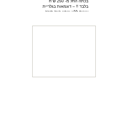
בלבד !! – דוגמאות בגלריית
עוגות ללא ציפוי בצק סוכר
למזמינים הפעלת יום הולדת
מתוקה 15% הנחה על עוגת
יום הולדת מעוצבת !!!
מתכונים
והדרכות