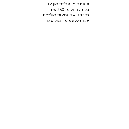
עוגות לימי הולדת בגן או
בכתה החל מ- 250 ש"ח
בלבד !! – דוגמאות בגלריית
עוגות ללא ציפוי בצק סוכר
למזמינים הפעלת יום הולדת
מתוקה 15% הנחה על עוגת
יום הולדת מעוצבת !!!
מתכונים
והדרכות