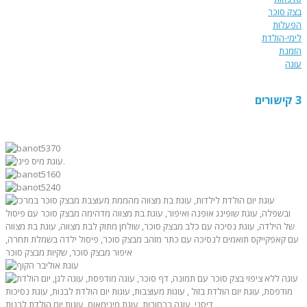
בצק סוכר
הפעלות
לימי-הולדת
הזמנת
עוגה
3 קישורים