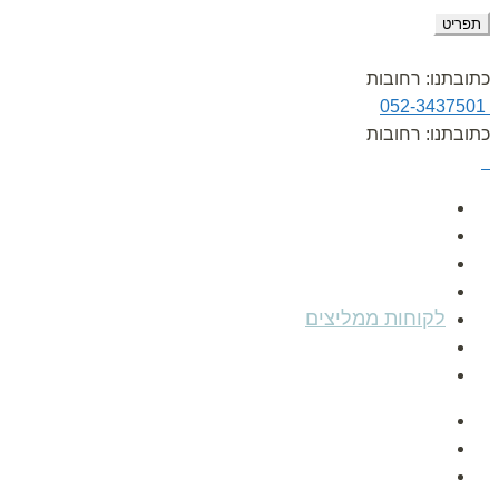
תפריט
כתובתנו: רחובות
052-3437501
כתובתנו: רחובות
עמוד הבית
אודות
גלרית תמונות
הפעלות לימי הולדת
לקוחות ממליצים
מאמרים
צור קשר
עמוד הבית
אודות
גלרית תמונות