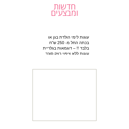
חדשות
ומבצעים
עוגות לימי הולדת בגן או
בכתה החל מ- 250 ש"ח
בלבד !! – דוגמאות בגלריית
עוגות ללא ציפוי בצק סוכר
למזמינים הפעלת יום הולדת
מתוקה 15% הנחה על עוגת
יום הולדת מעוצבת !!!