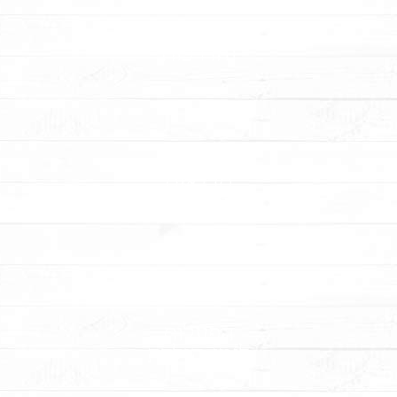
מתכונים
והדרכות
סדנאות
בצק סוכר
הפעלות
לימי-הולדת