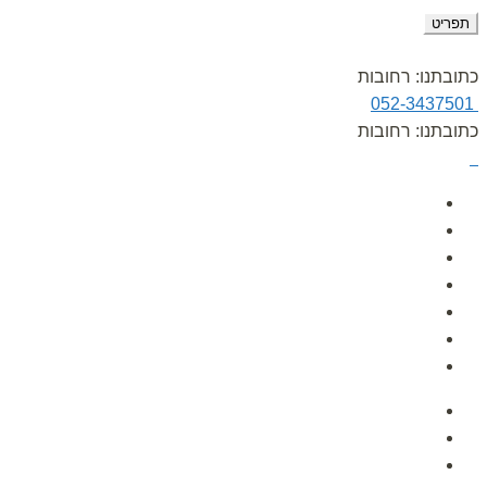
תפריט
כתובתנו: רחובות
052-3437501
כתובתנו: רחובות
עמוד הבית
אודות
גלרית תמונות
הפעלות לימי הולדת
לקוחות ממליצים
מאמרים
צור קשר
עמוד הבית
אודות
גלרית תמונות