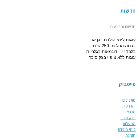
חדשות
חדשות ומבצעים
עוגות לימי הולדת בגן או
בכתה החל מ- 250 ש"ח
בלבד !! – דוגמאות בגלריית
עוגות ללא ציפוי בצק סוכר
למזמינים הפעלת יום הולדת
מתוקה 15% הנחה על עוגת
יום הולדת מעוצבת !!!
פייסבוק
מתכונים
והדרכות
סדנאות
בצק סוכר
הפעלות
לימי-הולדת
הזמנת