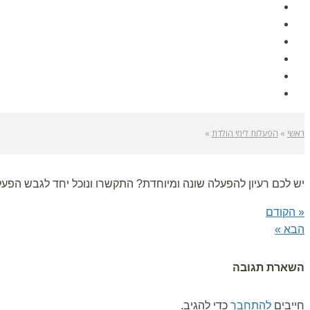
אודות
גלרית תמונות
הפעלות לימי הולדת
לקוחות ממליצים
מאמרים
צור קשר
ראשי
»
הפעלות לימי הולדת
»
יש לכם רעיון להפעלה שונה ומיוחדת? התקשרו ונוכל יחד לגבש הפע
« הקודם
הבא »
השארת תגובה
חייבים
להתחבר
כדי להגיב.