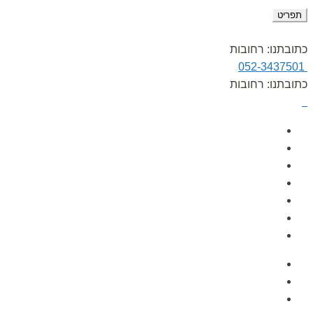
תפריט
כתובתנו: רחובות
052-3437501
כתובתנו: רחובות
עמוד הבית
אודות
גלרית תמונות
הפעלות לימי הולדת
לקוחות ממליצים
מאמרים
צור קשר
עמוד הבית
אודות
גלרית תמונות