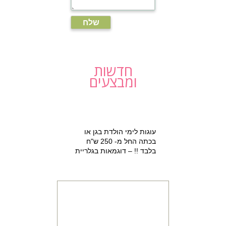
חדשות
ומבצעים
עוגות לימי הולדת בגן או
בכתה החל מ- 250 ש"ח
בלבד !! – דוגמאות בגלריית
עוגות ללא ציפוי בצק סוכר
למזמינים הפעלת יום הולדת
מתוקה 15% הנחה על עוגת
יום הולדת מעוצבת !!!