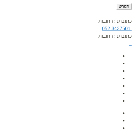
תפריט
כתובתנו: רחובות
052-3437501
כתובתנו: רחובות
עמוד הבית
אודות
גלרית תמונות
הפעלות לימי הולדת
לקוחות ממליצים
מאמרים
צור קשר
עמוד הבית
אודות
גלרית תמונות