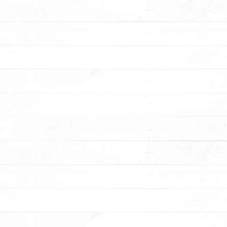
סדנאות
בצק סוכר
הפעלות
לימי-הולדת
הזמנת